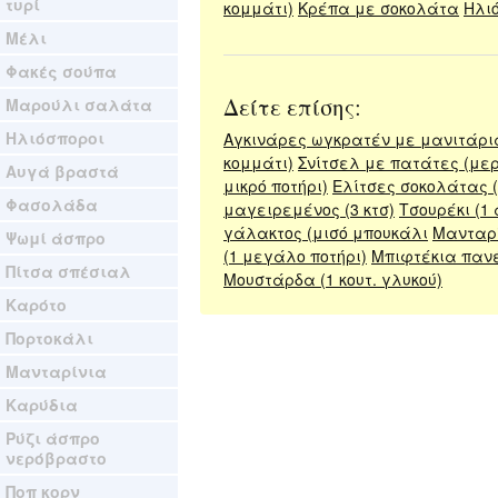
τυρί
κομμάτι)
Κρέπα με σοκολάτα
Ηλιό
Μέλι
Φακές σούπα
Δείτε επίσης:
Μαρούλι σαλάτα
Ηλιόσποροι
Αγκινάρες ωγκρατέν με μανιτάρια
κομμάτι)
Σνίτσελ με πατάτες (μερ
Αυγά βραστά
μικρό ποτήρι)
Ελίτσες σοκολάτας (
Φασολάδα
μαγειρεμένος (3 κτσ)
Τσουρέκι (1 
γάλακτος (μισό μπουκάλι
Μανταρί
Ψωμί άσπρο
(1 μεγάλο ποτήρι)
Μπιφτέκια πανέ
Πίτσα σπέσιαλ
Μουστάρδα (1 κουτ. γλυκού)
Καρότο
Πορτοκάλι
Μανταρίνια
Καρύδια
Ρύζι άσπρο
νερόβραστο
Ποπ κορν