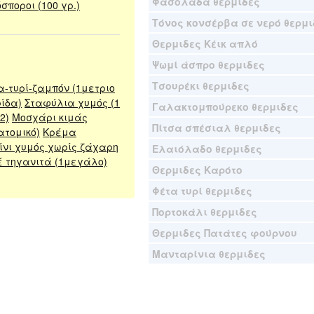
Φασολάδα θερμιδες
σποροι (100 γρ.)
Τόνος κονσέρβα σε νερό θερμι
Θερμιδες Κέικ απλό
Ψωμί άσπρο θερμιδες
Τσουρέκι θερμιδες
-τυρί-ζαμπόν (1μετριο
ίδα)
Σταφύλια χυμός (1
Γαλακτομπούρεκο θερμιδες
2)
Μοσχάρι κιμάς
Πίτσα σπέσιαλ θερμιδες
ατομικό)
Κρέμα
νι χυμός χωρίς ζάχαρη
Ελαιόλαδο θερμιδες
 τηγανιτά (1μεγάλο)
Θερμιδες Καρότο
Φέτα τυρί θερμιδες
Πορτοκάλι θερμιδες
Θερμιδες Πατάτες φούρνου
Μανταρίνια θερμιδες