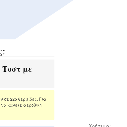
ς:
Τοστ με
:
ύν σε
225
θερμίδες. Για
 να κανετε αεροβικη
Χρήσιμα: