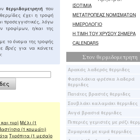
ΙΣΟΤΙΜΙΑ
τον
θερμιδομετρητή
που
ΜΕΤΑΤΡΟΠΕΑΣ ΝΟΜΙΣΜΑΤΩΝ
 θερμίδες έχει η τροφή
αι προσεγγιστικές, λόγω
ΗΜΕΡΟΛΟΓΙΟ
ν τροφίμων, η/και της
Η ΤΙΜΗ ΤΟΥ ΧΡΥΣΟΥ ΣΗΜΕΡΑ
με το όνομα της τροφής
CALENDARS
στε
Βρές
για να κάνετε
:
Στον
θερμιδομετρητη
Αρακάς λαδερός θερμιδες
Φασολάκια φρέσκα λαδερά
θερμιδες
Πατάτες βραστές θερμιδες
Σουβλάκι καλαμάκι θερμιδες
Αυγά βραστά θερμιδες
Πιπεριές γεμιστές με ρύζι θερ
και τυρί
Μέλι (1
Παστίτσιο (1 κομμάτι)
Ζυμαρικά με κιμά θερμιδες
άτα
Τυρόπιτα (1 μεσαίο