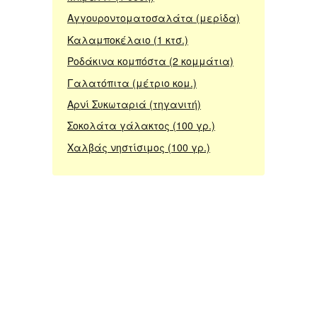
Αγγουροντοματοσαλάτα (μερίδα)
Καλαμποκέλαιο (1 κτσ.)
Ροδάκινα κομπόστα (2 κομμάτια)
Γαλατόπιτα (μέτριο κομ.)
Αρνί Συκωταριά (τηγανιτή)
Σοκολάτα γάλακτος (100 γρ.)
Χαλβάς νηστίσιμος (100 γρ.)