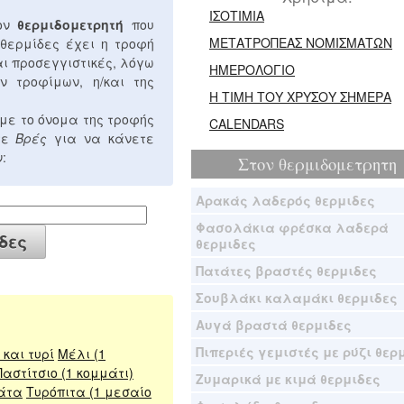
ΙΣΟΤΙΜΙΑ
τον
θερμιδομετρητή
που
ΜΕΤΑΤΡΟΠΕΑΣ ΝΟΜΙΣΜΑΤΩΝ
 θερμίδες έχει η τροφή
αι προσεγγιστικές, λόγω
ΗΜΕΡΟΛΟΓΙΟ
ν τροφίμων, η/και της
Η ΤΙΜΗ ΤΟΥ ΧΡΥΣΟΥ ΣΗΜΕΡΑ
με το όνομα της τροφής
CALENDARS
στε
Βρές
για να κάνετε
:
Στον
θερμιδομετρητη
Αρακάς λαδερός θερμιδες
Φασολάκια φρέσκα λαδερά
θερμιδες
Πατάτες βραστές θερμιδες
Σουβλάκι καλαμάκι θερμιδες
Αυγά βραστά θερμιδες
Πιπεριές γεμιστές με ρύζι θερ
και τυρί
Μέλι (1
Παστίτσιο (1 κομμάτι)
Ζυμαρικά με κιμά θερμιδες
άτα
Τυρόπιτα (1 μεσαίο