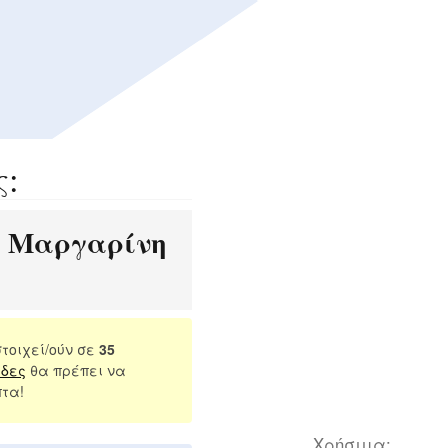
ς:
Μαργαρίνη
:
τοιχεί/ούν σε
35
ίδες
θα πρέπει να
πτα!
Χρήσιμα: