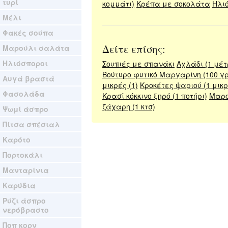
τυρί
κομμάτι)
Κρέπα με σοκολάτα
Ηλιό
Μέλι
Φακές σούπα
Δείτε επίσης:
Μαρούλι σαλάτα
Ηλιόσποροι
Σουπιές με σπανάκι
Αχλάδι (1 μέτ
Βούτυρο φυτικό Μαργαρίνη (100 γρ
Αυγά βραστά
μικρές (1)
Κροκέτες ψαριού (1 μικρ
Φασολάδα
Κρασί κόκκινο ξηρό (1 ποτήρι)
Μαρο
ζάχαρη (1 κτσ)
Ψωμί άσπρο
Πίτσα σπέσιαλ
Καρότο
Πορτοκάλι
Μανταρίνια
Καρύδια
Ρύζι άσπρο
νερόβραστο
Ποπ κορν