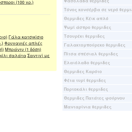
Φασολάδα θερμιδες
σποροι (100 γρ.)
Τόνος κονσέρβα σε νερό θερμι
Θερμιδες Κέικ απλό
Ψωμί άσπρο θερμιδες
Τσουρέκι θερμιδες
ριο)
Γάλα κατσικίσιο
.)
Φρυγανιές απλές
Γαλακτομπούρεκο θερμιδες
ή)
Μπράντυ (1 δόση)
Πίτσα σπέσιαλ θερμιδες
ύλι σαλάτα
Σαντιγί με
Ελαιόλαδο θερμιδες
Θερμιδες Καρότο
Φέτα τυρί θερμιδες
Πορτοκάλι θερμιδες
Θερμιδες Πατάτες φούρνου
Μανταρίνια θερμιδες