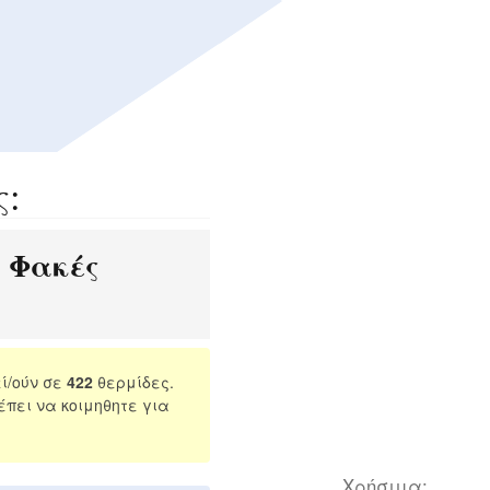
ς:
Φακές
:
ί/ούν σε
422
θερμίδες.
πει να κοιμηθητε για
Χρήσιμα: