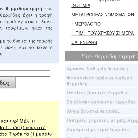
ΙΣΟΤΙΜΙΑ
τον
θερμιδομετρητή
που
ΜΕΤΑΤΡΟΠΕΑΣ ΝΟΜΙΣΜΑΤΩΝ
 θερμίδες έχει η τροφή
αι προσεγγιστικές, λόγω
ΗΜΕΡΟΛΟΓΙΟ
ν τροφίμων, η/και της
Η ΤΙΜΗ ΤΟΥ ΧΡΥΣΟΥ ΣΗΜΕΡΑ
με το όνομα της τροφής
CALENDARS
στε
Βρές
για να κάνετε
:
Στον
θερμιδομετρητη
Αρακάς λαδερός θερμιδες
Φασολάκια φρέσκα λαδερά
θερμιδες
Πατάτες βραστές θερμιδες
Σουβλάκι καλαμάκι θερμιδες
Αυγά βραστά θερμιδες
Πιπεριές γεμιστές με ρύζι θερ
και τυρί
Μέλι (1
Παστίτσιο (1 κομμάτι)
Ζυμαρικά με κιμά θερμιδες
άτα
Τυρόπιτα (1 μεσαίο