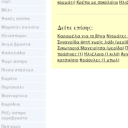
τυρί
κομμάτι)
Κρέπα με σοκολάτα
Ηλιό
Μέλι
Φακές σούπα
Δείτε επίσης:
Μαρούλι σαλάτα
Ηλιόσποροι
Καραμέλα για το βήχα
Ντομάτες 
Συναγρίδα ψητή χωρίς λάδι (μερί
Αυγά βραστά
Συκωταριά Μαγειρίτσα (μερίδα)
Π
Φασολάδα
πράσινες (1)
Ηλιέλαιο (1 κιλό)
Αγγ
κατσικίσιο
Φράουλες (1 μπωλ)
Ψωμί άσπρο
Πίτσα σπέσιαλ
Καρότο
Πορτοκάλι
Μανταρίνια
Καρύδια
Ρύζι άσπρο
νερόβραστο
Ποπ κορν