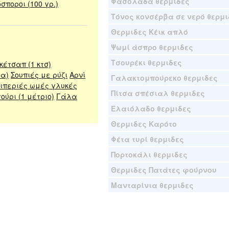
Φασολάδα θερμιδες
σποροι (100 γρ.)
Τόνος κονσέρβα σε νερό θερμι
Θερμιδες Κέικ απλό
Ψωμί άσπρο θερμιδες
Τσουρέκι θερμιδες
κέτσαπ (1 κτσ)
δα)
Σουπιές με ρύζι
Αρνί
Γαλακτομπούρεκο θερμιδες
ιπεριές ωμές γλυκές
Πίτσα σπέσιαλ θερμιδες
ούρι (1 μέτριο)
Γάλα
Ελαιόλαδο θερμιδες
Θερμιδες Καρότο
Φέτα τυρί θερμιδες
Πορτοκάλι θερμιδες
Θερμιδες Πατάτες φούρνου
Μανταρίνια θερμιδες