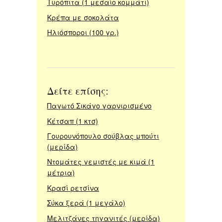
Τυρόπιτα (1 μεσαίο κομμάτι)
Κρέπα με σοκολάτα
Ηλιόσποροι (100 γρ.)
Δείτε επίσης:
Παγωτό Σικάγο γαρνιρισμένο
Κέτσαπ (1 κτσ)
Γουρουνόπουλο σούβλας μπούτι
(μερίδα)
Ντομάτες γεμιστές με κιμά (1
μέτρια)
Κρασί ρετσίνα
Σύκα ξερά (1 μεγάλο)
Μελιτζάνες τηγανιτές (μερίδα)