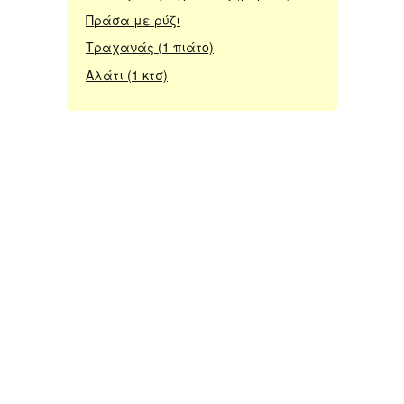
Πράσα με ρύζι
Τραχανάς (1 πιάτο)
Αλάτι (1 κτσ)