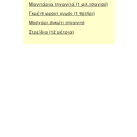
Μανιτάρια τηγανιτά (1 φλ.τσαγιού)
Γκρέιπ φρουτ χυμός (1 ποτήρι)
Μοσχάρι συκώτι τηγανιτό
Στρείδια (12 μέτρια)