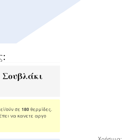
ς:
Σουβλάκι
:
εί/ούν σε
180
θερμίδες.
έπει να κανετε αργο
Χρήσιμα: