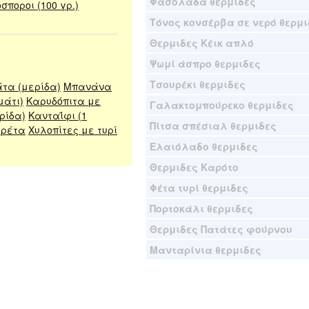
Φασολάδα θερμιδες
σποροι (100 γρ.)
Τόνος κονσέρβα σε νερό θερμι
Θερμιδες Κέικ απλό
Ψωμί άσπρο θερμιδες
Τσουρέκι θερμιδες
τα (μερίδα)
Μπανάνα
μάτι)
Καρυδόπιτα με
Γαλακτομπούρεκο θερμιδες
ρίδα)
Κανταΐφι (1
Πίτσα σπέσιαλ θερμιδες
φρέτα
Χυλοπίτες με τυρί
Ελαιόλαδο θερμιδες
Θερμιδες Καρότο
Φέτα τυρί θερμιδες
Πορτοκάλι θερμιδες
Θερμιδες Πατάτες φούρνου
Μανταρίνια θερμιδες