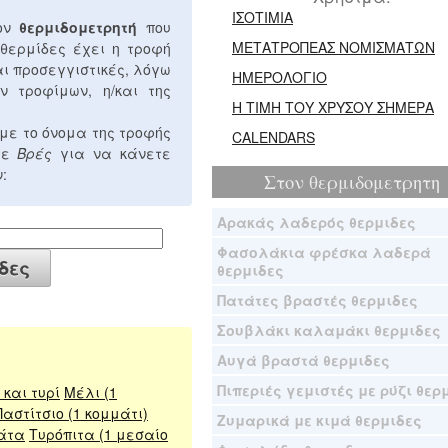
ΙΣΟΤΙΜΙΑ
τον
θερμιδομετρητή
που
ΜΕΤΑΤΡΟΠΕΑΣ ΝΟΜΙΣΜΑΤΩΝ
 θερμίδες έχει η τροφή
αι προσεγγιστικές, λόγω
ΗΜΕΡΟΛΟΓΙΟ
ν τροφίμων, η/και της
Η ΤΙΜΗ ΤΟΥ ΧΡΥΣΟΥ ΣΗΜΕΡΑ
με το όνομα της τροφής
CALENDARS
στε
Βρές
για να κάνετε
:
Στον
θερμιδομετρητη
Αρακάς λαδερός θερμιδες
Φασολάκια φρέσκα λαδερά
θερμιδες
Πατάτες βραστές θερμιδες
Σουβλάκι καλαμάκι θερμιδες
Αυγά βραστά θερμιδες
Πιπεριές γεμιστές με ρύζι θερ
και τυρί
Μέλι (1
Παστίτσιο (1 κομμάτι)
Ζυμαρικά με κιμά θερμιδες
άτα
Τυρόπιτα (1 μεσαίο