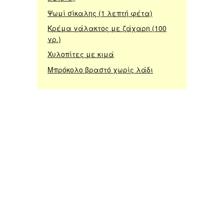
Ψωμί σίκαλης (1 λεπτή φέτα)
Κρέμα γάλακτος με ζάχαρη (100
γρ.)
Χυλοπίτες με κιμά
Μπρόκολο βραστό χωρίς λάδι