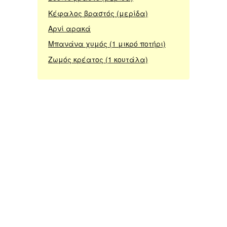
Κέφαλος βραστός (μερίδα)
Αρνί αρακά
Μπανάνα χυμός (1 μικρό ποτήρι)
Ζωμός κρέατος (1 κουτάλα)