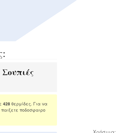
ς:
Σουπιές
:
σε
428
θερμίδες. Για να
 παιξετε ποδοσφαιρο
Χρήσιμα: