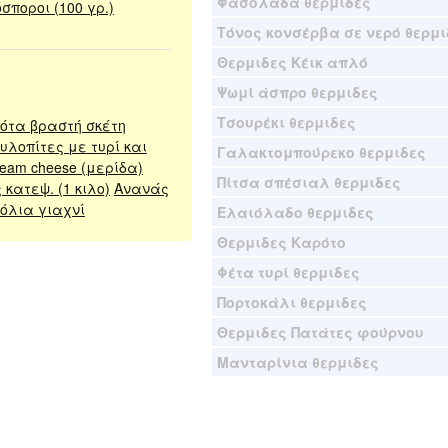
Φασολάδα θερμιδες
σποροι (100 γρ.)
Τόνος κονσέρβα σε νερό θερμι
Θερμιδες Κέικ απλό
Ψωμί άσπρο θερμιδες
Τσουρέκι θερμιδες
ότα βραστή σκέτη
υλοπίτες με τυρί και
Γαλακτομπούρεκο θερμιδες
ream cheese (μερίδα)
Πίτσα σπέσιαλ θερμιδες
 κατεψ. (1 κιλο)
Ανανάς
όλια γιαχνί
Ελαιόλαδο θερμιδες
Θερμιδες Καρότο
Φέτα τυρί θερμιδες
Πορτοκάλι θερμιδες
Θερμιδες Πατάτες φούρνου
Μανταρίνια θερμιδες