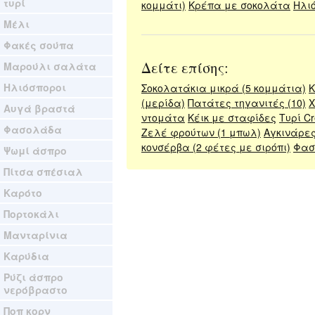
τυρί
κομμάτι)
Κρέπα με σοκολάτα
Ηλιό
Μέλι
Φακές σούπα
Δείτε επίσης:
Μαρούλι σαλάτα
Ηλιόσποροι
Σοκολατάκια μικρά (5 κομμάτια)
Κ
(μερίδα)
Πατάτες τηγανιτές (10)
Χ
Αυγά βραστά
ντομάτα
Κέικ με σταφίδες
Τυρί C
Φασολάδα
Ζελέ φρούτων (1 μπωλ)
Αγκινάρες
κονσέρβα (2 φέτες με σιρόπι)
Φασ
Ψωμί άσπρο
Πίτσα σπέσιαλ
Καρότο
Πορτοκάλι
Μανταρίνια
Καρύδια
Ρύζι άσπρο
νερόβραστο
Ποπ κορν