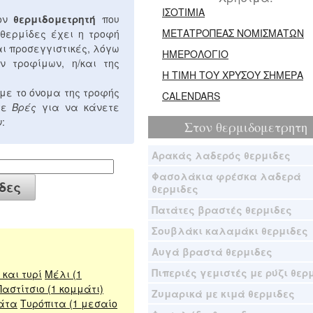
ΙΣΟΤΙΜΙΑ
τον
θερμιδομετρητή
που
ΜΕΤΑΤΡΟΠΕΑΣ ΝΟΜΙΣΜΑΤΩΝ
 θερμίδες έχει η τροφή
αι προσεγγιστικές, λόγω
ΗΜΕΡΟΛΟΓΙΟ
ν τροφίμων, η/και της
Η ΤΙΜΗ ΤΟΥ ΧΡΥΣΟΥ ΣΗΜΕΡΑ
με το όνομα της τροφής
CALENDARS
στε
Βρές
για να κάνετε
:
Στον
θερμιδομετρητη
Αρακάς λαδερός θερμιδες
Φασολάκια φρέσκα λαδερά
θερμιδες
Πατάτες βραστές θερμιδες
Σουβλάκι καλαμάκι θερμιδες
Αυγά βραστά θερμιδες
Πιπεριές γεμιστές με ρύζι θερ
και τυρί
Μέλι (1
Παστίτσιο (1 κομμάτι)
Ζυμαρικά με κιμά θερμιδες
άτα
Τυρόπιτα (1 μεσαίο