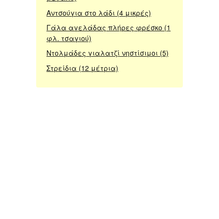
Αντσούγια στο λάδι (4 μικρές)
Γάλα αγελάδας πλήρες φρέσκο (1
φλ. τσαγιού)
Ντολμάδες γιαλατζί νηστίσιμοι (5)
Στρείδια (12 μέτρια)