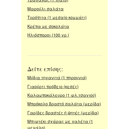
Μαρούλι σαλάτα
Τυρόπιτα (1 μεσαίο κομμάτι)
Κρέπα με σοκολάτα
Ηλιόσποροι (100 γρ.)
Δείτε επίσης:
Μύδια τηγανιτά (1 πηρουνιά)
Γιαούρτι πρόβειο (κεσές)
Καλαμποκάλευρο (1 φλ.τσαγιού)
Μπρόκολο βραστό σαλάτα (μερίδα)
Γαρίδες βραστές ή ψητές (μερίδα)
Μπιφτέκι σχάρας με γαλέτα (1
μεγάλο)