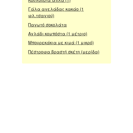
Γάλα αγελάδας κακάο (1
φλ.τσαγιού)
Παγωτό σοκολάτα
Αχλάδι κομπόστα (1 μέτριο)
Μπουρεκάκια με κιμά (1 μικρό)
Πέστροφα βραστή σκέτη (μερίδα)