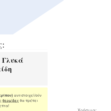
ς:
Γλυκά
:
είδη
ερίπου)
αντιστοιχεί/ούν
ις
θερμίδες
θα πρέπει
επτα!
Χρήσιμα: