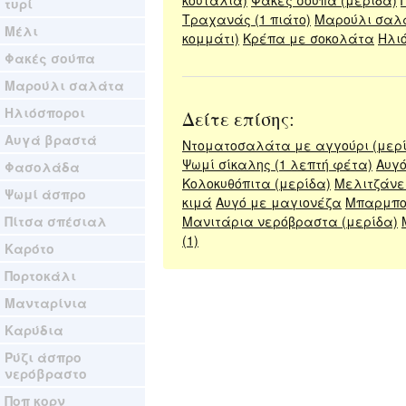
κουταλιά)
Φακές σούπα (μερίδα)
τυρί
Τραχανάς (1 πιάτο)
Μαρούλι σαλ
Μέλι
κομμάτι)
Κρέπα με σοκολάτα
Ηλιό
Φακές σούπα
Μαρούλι σαλάτα
Ηλιόσποροι
Δείτε επίσης:
Αυγά βραστά
Ντοματοσαλάτα με αγγούρι (μερ
Ψωμί σίκαλης (1 λεπτή φέτα)
Αυγό
Φασολάδα
Κολοκυθόπιτα (μερίδα)
Μελιτζάνε
Ψωμί άσπρο
κιμά
Αυγό με μαγιονέζα
Μπαρμπού
Πίτσα σπέσιαλ
Μανιτάρια νερόβραστα (μερίδα)
(1)
Καρότο
Πορτοκάλι
Μανταρίνια
Καρύδια
Ρύζι άσπρο
νερόβραστο
Ποπ κορν