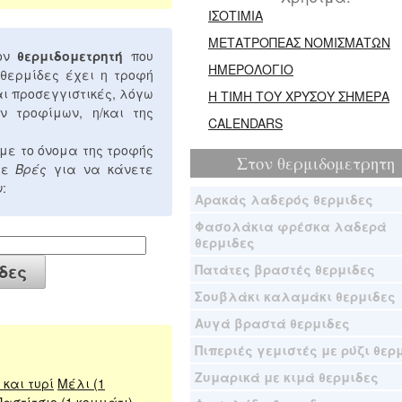
ΙΣΟΤΙΜΙΑ
ΜΕΤΑΤΡΟΠΕΑΣ ΝΟΜΙΣΜΑΤΩΝ
τον
θερμιδομετρητή
που
ΗΜΕΡΟΛΟΓΙΟ
 θερμίδες έχει η τροφή
αι προσεγγιστικές, λόγω
Η ΤΙΜΗ ΤΟΥ ΧΡΥΣΟΥ ΣΗΜΕΡΑ
ν τροφίμων, η/και της
CALENDARS
με το όνομα της τροφής
Στον
θερμιδομετρητη
στε
Βρές
για να κάνετε
:
Αρακάς λαδερός θερμιδες
Φασολάκια φρέσκα λαδερά
θερμιδες
Πατάτες βραστές θερμιδες
Σουβλάκι καλαμάκι θερμιδες
Αυγά βραστά θερμιδες
Πιπεριές γεμιστές με ρύζι θερ
Ζυμαρικά με κιμά θερμιδες
και τυρί
Μέλι (1