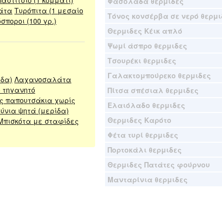
Παστίτσιο (1 κομμάτι)
Φασολάδα θερμιδες
άτα
Τυρόπιτα (1 μεσαίο
Τόνος κονσέρβα σε νερό θερμι
σποροι (100 γρ.)
Θερμιδες Κέικ απλό
Ψωμί άσπρο θερμιδες
Τσουρέκι θερμιδες
Γαλακτομπούρεκο θερμιδες
ίδα)
Λαχανοσαλάτα
 τηγανητό
Πίτσα σπέσιαλ θερμιδες
ς παπουτσάκια χωρίς
Ελαιόλαδο θερμιδες
νια ψητά (μερίδα)
Θερμιδες Καρότο
Μπισκότα με σταφίδες
Φέτα τυρί θερμιδες
Πορτοκάλι θερμιδες
Θερμιδες Πατάτες φούρνου
Μανταρίνια θερμιδες