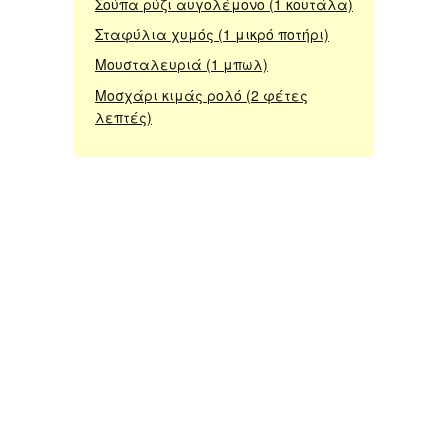
Σούπα ρύζι αυγολέμονο (1 κουτάλα)
Σταφύλια χυμός (1 μικρό ποτήρι)
Μουσταλευριά (1 μπωλ)
Μοσχάρι κιμάς ρολό (2 φέτες
λεπτές)