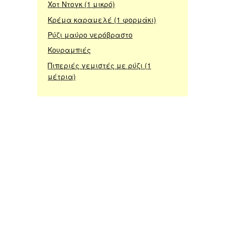
Χοτ Ντογκ (1 μικρό)
Κρέμα καραμελέ (1 φορμάκι)
Ρύζι μαύρο νερόβραστο
Κουραμπιές
Πιπεριές γεμιστές με ρύζι (1
μέτρια)