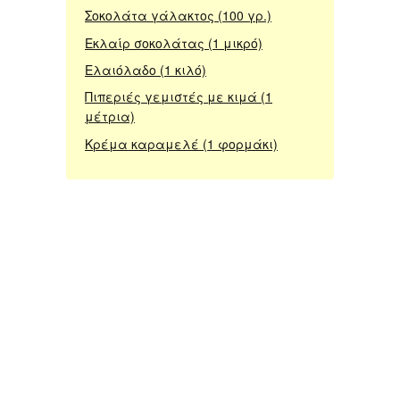
Σοκολάτα γάλακτος (100 γρ.)
Εκλαίρ σοκολάτας (1 μικρό)
Ελαιόλαδο (1 κιλό)
Πιπεριές γεμιστές με κιμά (1
μέτρια)
Κρέμα καραμελέ (1 φορμάκι)