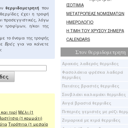
ΙΣΟΤΙΜΙΑ
τον
θερμιδομετρητή
που
ΜΕΤΑΤΡΟΠΕΑΣ ΝΟΜΙΣΜΑΤΩΝ
 θερμίδες έχει η τροφή
αι προσεγγιστικές, λόγω
ΗΜΕΡΟΛΟΓΙΟ
ν τροφίμων, η/και της
Η ΤΙΜΗ ΤΟΥ ΧΡΥΣΟΥ ΣΗΜΕΡΑ
με το όνομα της τροφής
CALENDARS
στε
Βρές
για να κάνετε
:
Στον
θερμιδομετρητη
Αρακάς λαδερός θερμιδες
Φασολάκια φρέσκα λαδερά
θερμιδες
Πατάτες βραστές θερμιδες
Σουβλάκι καλαμάκι θερμιδες
Αυγά βραστά θερμιδες
Πιπεριές γεμιστές με ρύζι θερ
και τυρί
Μέλι (1
Παστίτσιο (1 κομμάτι)
Ζυμαρικά με κιμά θερμιδες
άτα
Τυρόπιτα (1 μεσαίο