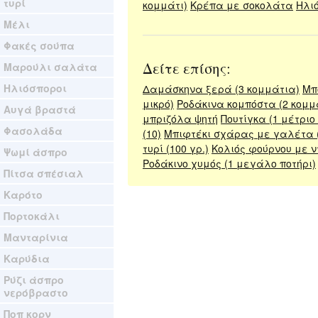
τυρί
κομμάτι)
Κρέπα με σοκολάτα
Ηλιό
Μέλι
Φακές σούπα
Δείτε επίσης:
Μαρούλι σαλάτα
Ηλιόσποροι
Δαμάσκηνα ξερά (3 κομμάτια)
Μπ
μικρό)
Ροδάκινα κομπόστα (2 κομμ
Αυγά βραστά
μπριζόλα ψητή
Πουτίγκα (1 μέτριο
Φασολάδα
(10)
Μπιφτέκι σχάρας με γαλέτα 
τυρί (100 γρ.)
Κολιός φούρνου με ν
Ψωμί άσπρο
Ροδάκινο χυμός (1 μεγάλο ποτήρι)
Πίτσα σπέσιαλ
Καρότο
Πορτοκάλι
Μανταρίνια
Καρύδια
Ρύζι άσπρο
νερόβραστο
Ποπ κορν