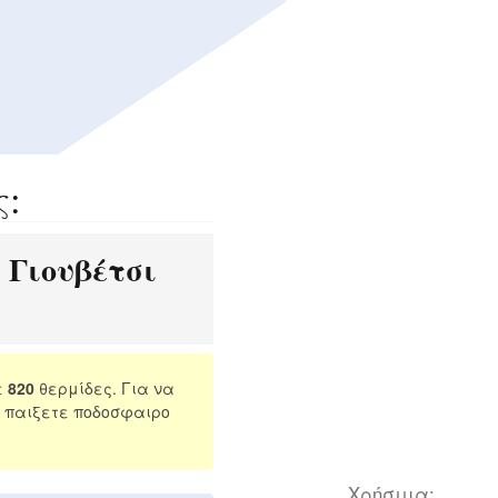
ς:
Γιουβέτσι
:
ε
820
θερμίδες. Για να
 παιξετε ποδοσφαιρο
Χρήσιμα: