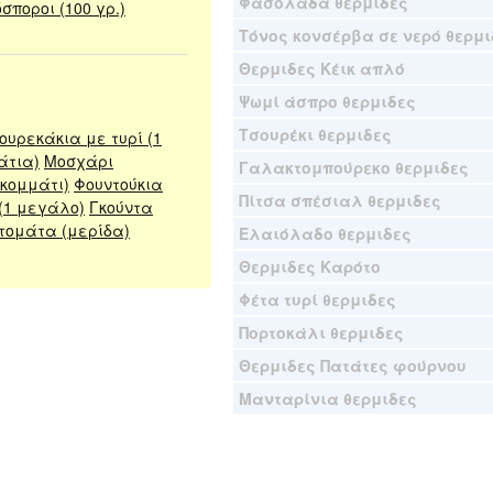
Φασολάδα θερμιδες
σποροι (100 γρ.)
Τόνος κονσέρβα σε νερό θερμι
Θερμιδες Κέικ απλό
Ψωμί άσπρο θερμιδες
Τσουρέκι θερμιδες
ουρεκάκια με τυρί (1
άτια)
Μοσχάρι
Γαλακτομπούρεκο θερμιδες
 κομμάτι)
Φουντούκια
Πίτσα σπέσιαλ θερμιδες
(1 μεγάλο)
Γκούντα
τομάτα (μερίδα)
Ελαιόλαδο θερμιδες
Θερμιδες Καρότο
Φέτα τυρί θερμιδες
Πορτοκάλι θερμιδες
Θερμιδες Πατάτες φούρνου
Μανταρίνια θερμιδες