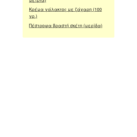
μέτρια)
Κρέμα γάλακτος με ζάχαρη (100
γρ.)
Πέστροφα βραστή σκέτη (μερίδα)