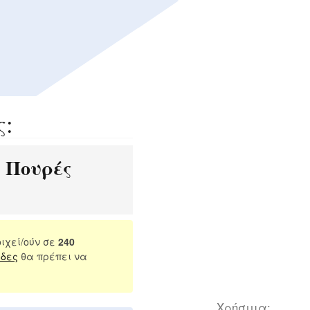
ς:
Πουρές
:
ιχεί/ούν σε
240
ίδες
θα πρέπει να
Χρήσιμα: