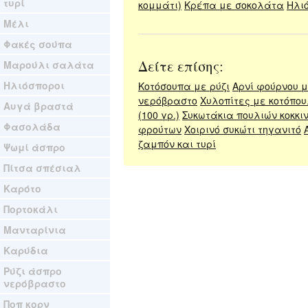
τυρί
κομμάτι)
Κρέπα με σοκολάτα
Ηλιό
Μέλι
Φακές σούπα
Δείτε επίσης:
Μαρούλι σαλάτα
Ηλιόσποροι
Κοτόσουπα με ρύζι
Αρνί φούρνου 
νερόβραστο
Χυλοπίτες με κοτόπο
Αυγά βραστά
(100 γρ.)
Συκωτάκια πουλιών κοκκιν
Φασολάδα
φρούτων
Χοιρινό συκώτι τηγανιτό
ζαμπόν και τυρί
Ψωμί άσπρο
Πίτσα σπέσιαλ
Καρότο
Πορτοκάλι
Μανταρίνια
Καρύδια
Ρύζι άσπρο
νερόβραστο
Ποπ κορν