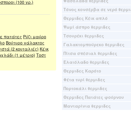
Φασολάδα θερμιδες
σποροι (100 γρ.)
Τόνος κονσέρβα σε νερό θερμι
Θερμιδες Κέικ απλό
Ψωμί άσπρο θερμιδες
Τσουρέκι θερμιδες
με πατάτες
Ρύζι μαύρο
υλο
Βούτυρο γάλακτος
Γαλακτομπούρεκο θερμιδες
ιστά (2 κουταλιές)
Κέικ
Πίτσα σπέσιαλ θερμιδες
Αχλάδι (1 μέτριο)
Τοστ
Ελαιόλαδο θερμιδες
Θερμιδες Καρότο
Φέτα τυρί θερμιδες
Πορτοκάλι θερμιδες
Θερμιδες Πατάτες φούρνου
Μανταρίνια θερμιδες