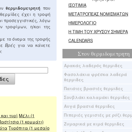
ΙΣΟΤΙΜΙΑ
τον
θερμιδομετρητή
που
ΜΕΤΑΤΡΟΠΕΑΣ ΝΟΜΙΣΜΑΤΩΝ
 θερμίδες έχει η τροφή
αι προσεγγιστικές, λόγω
ΗΜΕΡΟΛΟΓΙΟ
ν τροφίμων, η/και της
Η ΤΙΜΗ ΤΟΥ ΧΡΥΣΟΥ ΣΗΜΕΡΑ
με το όνομα της τροφής
CALENDARS
στε
Βρές
για να κάνετε
:
Στον
θερμιδομετρητη
Αρακάς λαδερός θερμιδες
Φασολάκια φρέσκα λαδερά
θερμιδες
Πατάτες βραστές θερμιδες
Σουβλάκι καλαμάκι θερμιδες
Αυγά βραστά θερμιδες
Πιπεριές γεμιστές με ρύζι θερ
και τυρί
Μέλι (1
Παστίτσιο (1 κομμάτι)
Ζυμαρικά με κιμά θερμιδες
άτα
Τυρόπιτα (1 μεσαίο