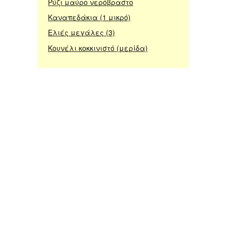
Ρύζι μαύρο νερόβραστο
Καναπεδάκια (1 μικρό)
Ελιές μεγάλες (3)
Κουνέλι κοκκινιστό (μερίδα)