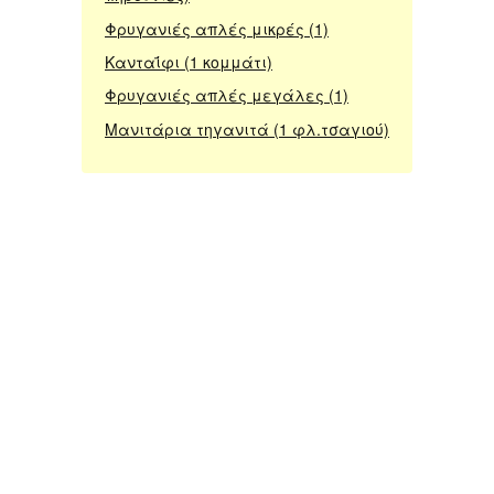
Φρυγανιές απλές μικρές (1)
Κανταΐφι (1 κομμάτι)
Φρυγανιές απλές μεγάλες (1)
Μανιτάρια τηγανιτά (1 φλ.τσαγιού)