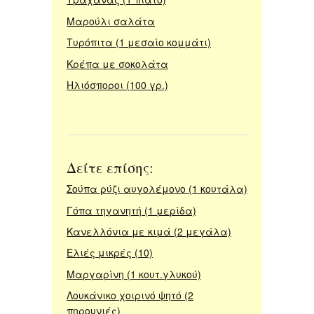
Μαρούλι σαλάτα
Τυρόπιτα (1 μεσαίο κομμάτι)
Κρέπα με σοκολάτα
Ηλιόσποροι (100 γρ.)
Δείτε επίσης:
Σούπα ρύζι αυγολέμονο (1 κουτάλα)
Γόπα τηγανητή (1 μερίδα)
Κανελλόνια με κιμά (2 μεγάλα)
Ελιές μικρές (10)
Μαργαρίνη (1 κουτ.γλυκού)
Λουκάνικο χοιρινό ψητό (2
πηρουνιές)