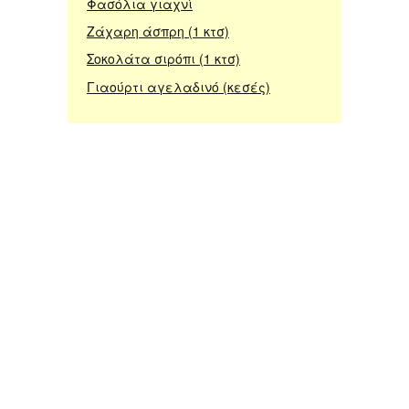
Φασόλια γιαχνί
Ζάχαρη άσπρη (1 κτσ)
Σοκολάτα σιρόπι (1 κτσ)
Γιαούρτι αγελαδινό (κεσές)