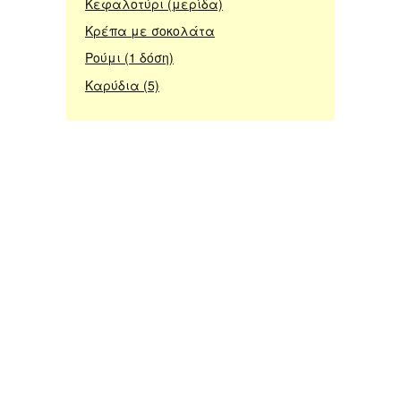
Κεφαλοτύρι (μερίδα)
Κρέπα με σοκολάτα
Ρούμι (1 δόση)
Καρύδια (5)