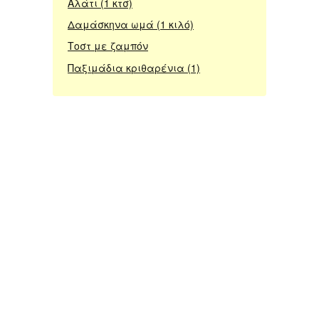
Αλάτι (1 κτσ)
Δαμάσκηνα ωμά (1 κιλό)
Τοστ με ζαμπόν
Παξιμάδια κριθαρένια (1)