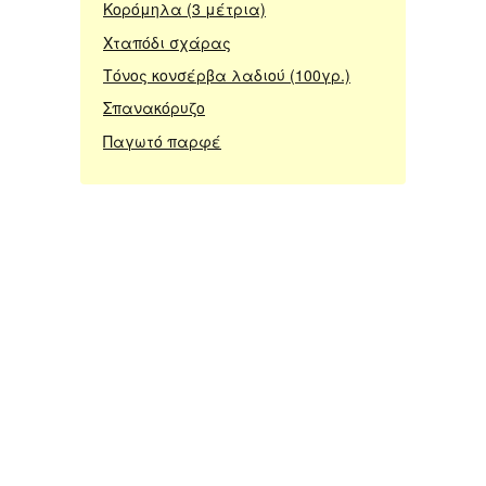
Κορόμηλα (3 μέτρια)
Χταπόδι σχάρας
Τόνος κονσέρβα λαδιού (100γρ.)
Σπανακόρυζο
Παγωτό παρφέ